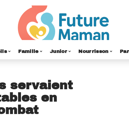
ils
Famille
Junior
Nourrisson
Par
s servaient
tables en
combat