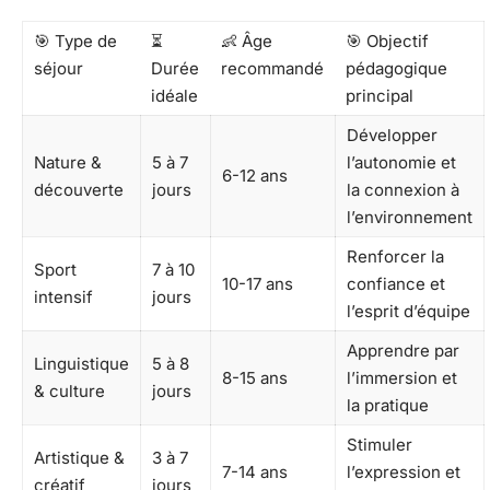
🎯 Type de
⏳
👶 Âge
🎯 Objectif
séjour
Durée
recommandé
pédagogique
idéale
principal
Développer
Nature &
5 à 7
l’autonomie et
6-12 ans
découverte
jours
la connexion à
l’environnement
Renforcer la
Sport
7 à 10
10-17 ans
confiance et
intensif
jours
l’esprit d’équipe
Apprendre par
Linguistique
5 à 8
8-15 ans
l’immersion et
& culture
jours
la pratique
Stimuler
Artistique &
3 à 7
7-14 ans
l’expression et
créatif
jours