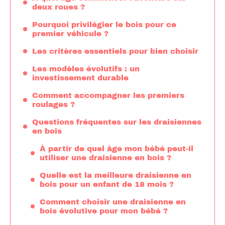
deux roues ?
Pourquoi privilégier le bois pour ce
premier véhicule ?
Les critères essentiels pour bien choisir
Les modèles évolutifs : un
investissement durable
Comment accompagner les premiers
roulages ?
Questions fréquentes sur les draisiennes
en bois
À partir de quel âge mon bébé peut-il
utiliser une draisienne en bois ?
Quelle est la meilleure draisienne en
bois pour un enfant de 18 mois ?
Comment choisir une draisienne en
bois évolutive pour mon bébé ?